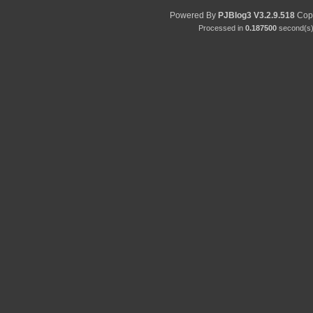
Powered By
PJBlog3
V3.2.9.518
Copy
Processed in
0.187500
second(s) 