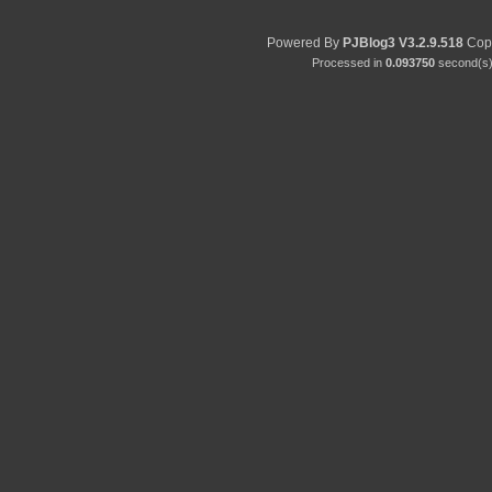
Powered By
PJBlog3
V3.2.9.518
Copy
Processed in
0.093750
second(s) 