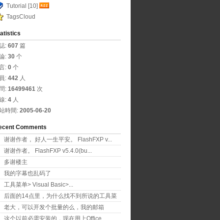
Tutorial [10]
TagsCloud
atistics
誌:
607
篇
論: 
30
个
言: 
0
个
員: 
442
人
問: 
16499461
次
線: 
4
人
站時間: 
2005-06-20
ecent Comments
谢谢作者， 好人一生平安。 FlashFXP v...
谢谢作者。 FlashFXP v5.4.0(bu...
多谢楼主
我的字幕也乱码了
工具菜单> Visual Basic>...
后面的14点里，为什么找不到所说的工具菜
单项？！
老大，可以开发个批量的么，我的邮箱
11626801...
这个以前必需安装的，现在用上Office