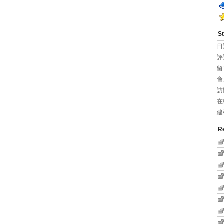
St
日
評
留
會
訪
在
建
R