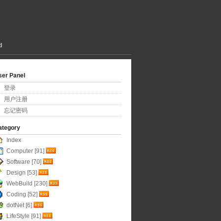
d
ser Panel
登录
用户注册
忘记密码
ategory
Index
Computer [91]
Software [70]
Design [53]
WebBuild [230]
Coding [52]
dotNet [6]
LifeStyle [91]