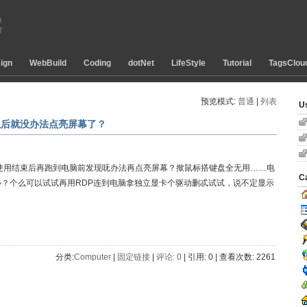
ign
WebBuild
Coding
dotNet
LifeStyle
Tutorial
TagsClou
预览模式:
普通
| 
列表
U
连接以后就没办法点亮屏幕了？
）连接后使用结束后再跑到电脑前发现呒办法再点亮屏幕？揿鼠标搭键盘全无用……电
C
能办？个么可以试试再用RDP连到电脑拿独立显卡个驱动删忒试试，说不定显示
分类:
Computer
| 
固定链接
| 
评论: 0
| 引用: 0 | 查看次数: 2261 