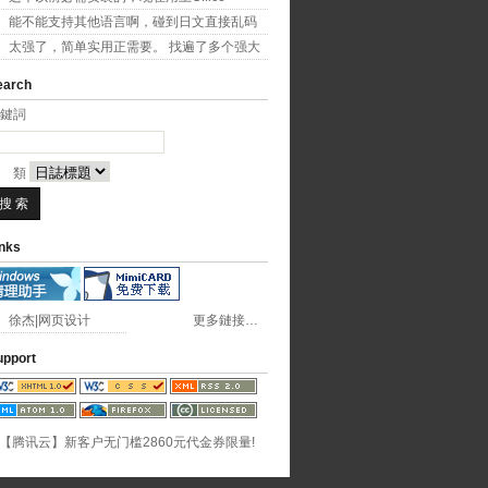
2007...
能不能支持其他语言啊，碰到日文直接乱码
了
太强了，简单实用正需要。 找遍了多个强大
字幕软件...
earch
鍵詞 
種 類
inks
徐杰|网页设计
更多鏈接…
upport
【腾讯云】新客户无门槛2860元代金券限量!