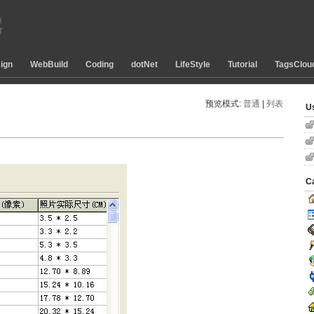
ign
WebBuild
Coding
dotNet
LifeStyle
Tutorial
TagsClou
预览模式:
普通
| 
列表
U
C