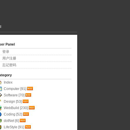
d
ser Panel
登录
用户注册
忘记密码
ategory
Index
Computer [91]
Software [70]
Design [53]
WebBuild [230]
Coding [52]
dotNet [6]
LifeStyle [91]