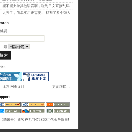
2007...
能不能支持其他语言啊，碰到日文直接乱码
了
太强了，简单实用正需要。 找遍了多个强大
字幕软件...
earch
鍵詞 
種 類
inks
徐杰|网页设计
更多鏈接…
upport
【腾讯云】新客户无门槛2860元代金券限量!