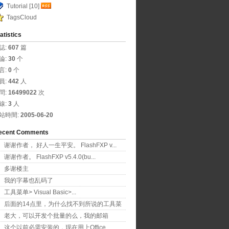
Tutorial [10]
TagsCloud
atistics
誌:
607
篇
論: 
30
个
言: 
0
个
員: 
442
人
問: 
16499022
次
線: 
3
人
站時間: 
2005-06-20
ecent Comments
谢谢作者， 好人一生平安。 FlashFXP v...
谢谢作者。 FlashFXP v5.4.0(bu...
多谢楼主
我的字幕也乱码了
工具菜单> Visual Basic>...
后面的14点里，为什么找不到所说的工具菜
单项？！
老大，可以开发个批量的么，我的邮箱
11626801...
这个以前必需安装的，现在用上Office