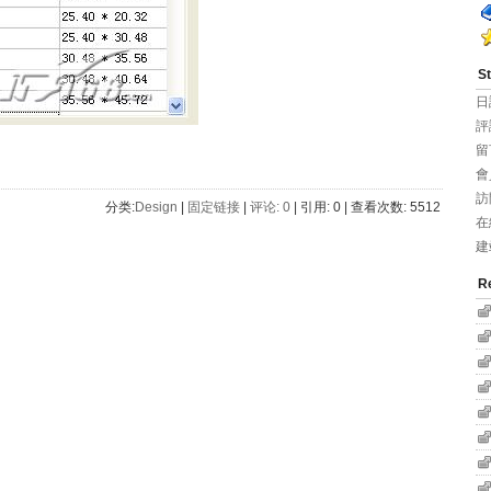
St
日
評
留
會
訪
分类:
Design
| 
固定链接
| 
评论: 0
| 引用: 0 | 查看次数: 5512 
在
建
R