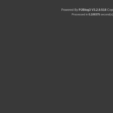
Powered By
PJBlog3
V3.2.9.518
Copy
Processed in
0.109375
second(s) 