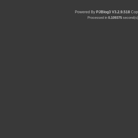
Powered By
PJBlog3
V3.2.9.518
Copy
Processed in
0.109375
second(s) 