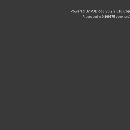
Powered By
PJBlog3
V3.2.9.518
Copy
Processed in
0.109375
second(s) 