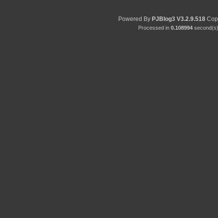
Powered By
PJBlog3
V3.2.9.518
Copy
Processed in
0.108994
second(s) 