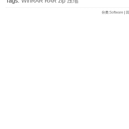
Tags:
WinRAR
RAR
zip
压缩
分类:
Software
| 