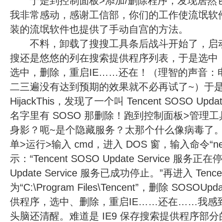
于是到控制面板>添加/删除程序，发现居然
我非常感动，感谢工信部，你们的工作使流氓软
装的流氓软件也提供了手动自宫的方法。
不料，卸载了搜搜工具条后战斗开始了，启动
搜还是悠悠的列在搜索提供程序列表，于是选中，
选中，删除，重启IE……还在！（理智的声音：
二三遍没有达到预期的效果就不必再试了~）于
HijackThis，发现了一个叫 Tencent SOSO Upd
名字里有 SOSO 那删除！跑到控制面板>管理
身影？呃~是个隐藏服务？太那个什么像病毒了
单>运行>输入 cmd，进入 DOS 窗，输入命令“net s
示：“Tencent SOSO Update Service 服务正在停
Update Service 服务已成功停止。”再进入 Ten
为“C:\Program Files\Tencent”，删除 SOSOU
供程序，选中、删除，重启IE……还在……我感
头脑还清醒。难道是 IE9 保存搜索提供程序部