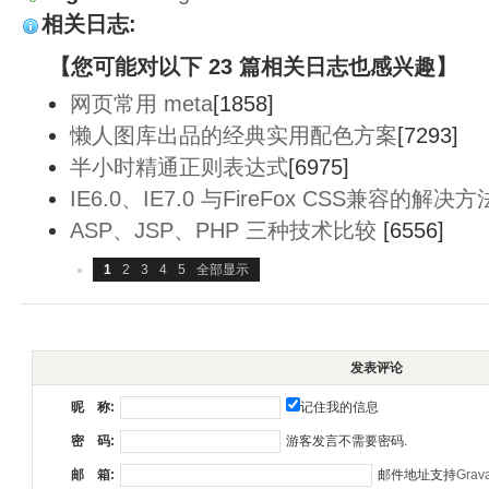
相关日志:
【您可能对以下 23 篇相关日志也感兴趣】
网页常用 meta
[1858]
懒人图库出品的经典实用配色方案
[7293]
半小时精通正则表达式
[6975]
IE6.0、IE7.0 与FireFox CSS兼容的解决方
ASP、JSP、PHP 三种技术比较
[6556]
1
2
3
4
5
全部显示
发表评论
记住我的信息
昵 称:
游客发言不需要密码.
密 码:
邮件地址支持
Grava
邮 箱: