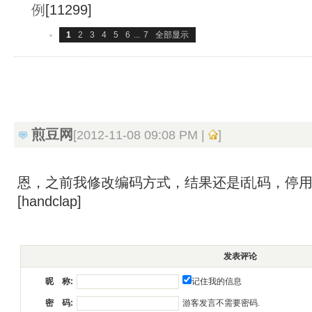
例
[11299]
1
2
3
4
5
6
...
7
全部显示
煎豆网
[2012-11-08 09:08 PM |
]
恩，之前我修改编码方式，结果还是i乱码，停用
[handclap]
发表评论
记住我的信息
昵 称:
游客发言不需要密码.
密 码: