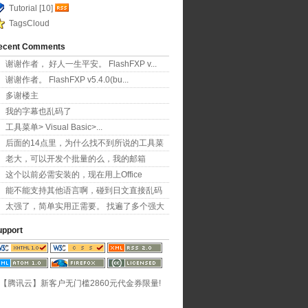
Tutorial [10]
TagsCloud
ecent Comments
谢谢作者， 好人一生平安。 FlashFXP v...
谢谢作者。 FlashFXP v5.4.0(bu...
多谢楼主
我的字幕也乱码了
工具菜单> Visual Basic>...
后面的14点里，为什么找不到所说的工具菜
单项？！
老大，可以开发个批量的么，我的邮箱
11626801...
这个以前必需安装的，现在用上Office
2007...
能不能支持其他语言啊，碰到日文直接乱码
了
太强了，简单实用正需要。 找遍了多个强大
字幕软件...
upport
【腾讯云】新客户无门槛2860元代金券限量!