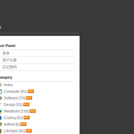
d
ser Panel
登录
用户注册
忘记密码
ategory
Index
Computer [91]
Software [70]
Design [53]
WebBuild [230]
Coding [52]
dotNet [6]
LifeStyle [91]