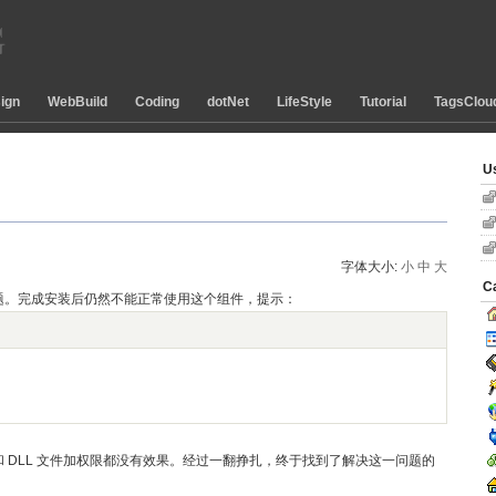
ign
WebBuild
Coding
dotNet
LifeStyle
Tutorial
TagsClou
U
字体大小:
小
中
大
C
疼的问题。完成安装后仍然不能正常使用这个组件，提示：
目录和 DLL 文件加权限都没有效果。经过一翻挣扎，终于找到了解决这一问题的