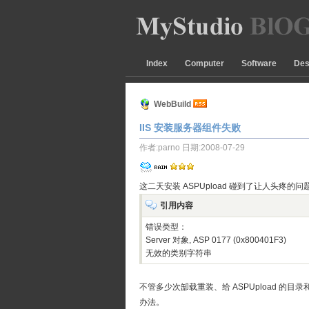
Index
Computer
Software
Des
WebBuild
IIS 安装服务器组件失败 
作者:parno 日期:2008-07-29
这二天安装 ASPUpload 碰到了让人头
引用内容
错误类型：
Server 对象, ASP 0177 (0x800401F3)
无效的类别字符串
不管多少次缷载重装、给 ASPUpload 的
办法。