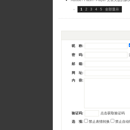
Adobe? Flash? Player 安装失败的
1
2
3
4
5
全部显示
昵 称:
密 码:
邮 箱:
网 址:
内 容:
点击获取验证码
验证码:
选 项:
禁止表情转换
禁止自动