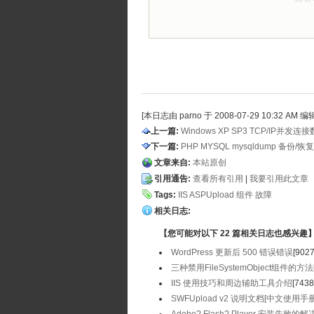
[本日志由 parno 于 2008-07-29 10:32 AM 编
上一篇:
Windows XP SP3 TCP/IP并发
下一篇:
PHP MYSQL mysqldump 备份/
文章来自:
本站原创
引用通告:
查看所有引用
| 
我要引用此文章
Tags:
IIS
ASPUpload
组件
故障
相关日志:
【您可能对以下 22 篇相关日志也感兴趣
WordPress 更新后 500 错误错误
[9027
三种禁用FileSystemObject组件的方法
IIS 使用技巧和周边辅助工具介绍
[7438
SWFUpload v2 说明文档[中文使用手册