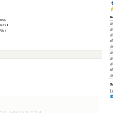
R
ress
ess.1
行啦！
。
S